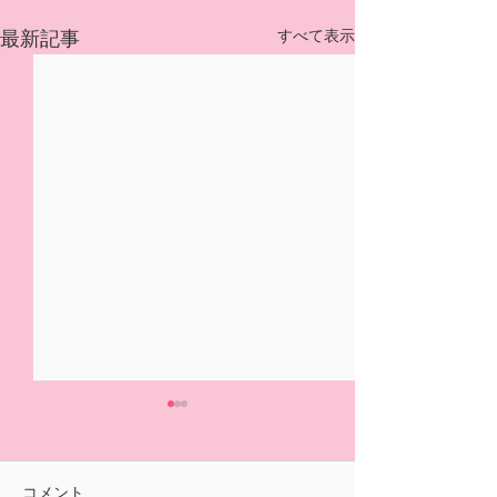
すべて表示
最新記事
5/31(日)摘み取り量り売
本日の営業は終
り、パック販売での営業
ました🍓
となります
おはようございます！ ２/14
ご来園いただきあ
コメント