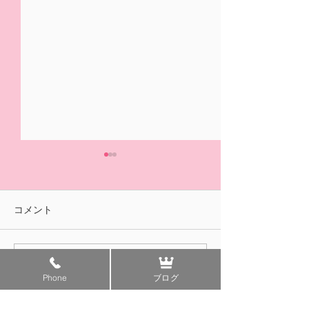
5/31(日)摘み取り量り売
本日の営業は終
り、パック販売での営業
ました🍓
となります
おはようございます！ ２/14
ご来園いただきあ
コメント
の開園初日より たくさんの
ざいました！ 明
皆様に、ご来園いただきあり
午前中のみの営業
がとうございました😊✨ いよ
す。 みなさまの
コメントを追加…
いよ 今日5/31(日)は 今シ
ちしております😊
Phone
ブログ
ーズンLast Dayとなります。
本日は摘み取り量り売りとパ