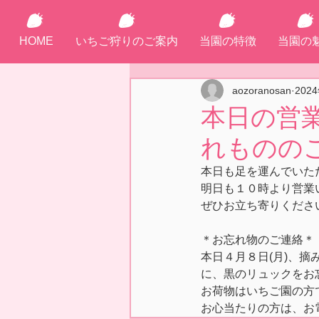
HOME
いちご狩りのご案内
当園の特徴
当園の
aozoranosan
202
本日の営
れものの
本日も足を運んでいた
明日も１０時より営業
ぜひお立ち寄りください
＊お忘れ物のご連絡＊
本日４月８日(月)、
に、黒のリュックをお
お荷物はいちご園の方
お心当たりの方は、お電話