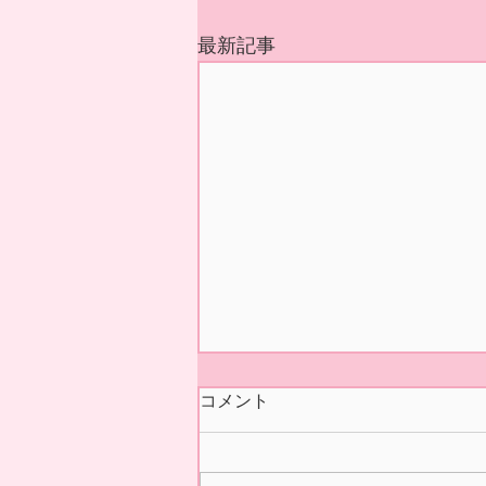
最新記事
今シーズンの営業 終了いた
コメント
しました🍓
本日5/31(日)の正午をもちまし
て 今シーズン あおぞら農産