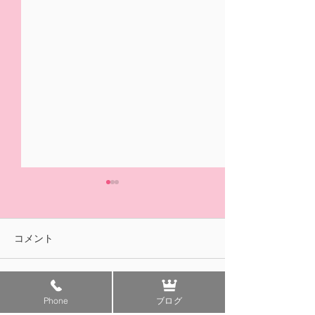
5/31(日)摘み取り量り売
本日の営業は終
り、パック販売での営業
ました🍓
となります
おはようございます！ ２/14
ご来園いただきあ
コメント
の開園初日より たくさんの
ざいました！ 明
皆様に、ご来園いただきあり
午前中のみの営業
がとうございました😊✨ いよ
す。 みなさまの
コメントを追加…
Phone
ブログ
いよ 今日5/31(日)は 今シ
ちしております😊