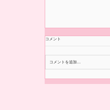
今シーズンの営業 終了いた
コメント
しました🍓
本日5/31(日)の正午をもちまし
て 今シーズン あおぞら農産
コメントを追加…
いちご園の営業を終了いたしま
した🍓 ２/14の開園初日より た
くさんの皆様に、ご来園いただ
き 誠にありがとうございまし
た😊✨ 来シーズンの ご利用を
お待ちしております。