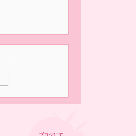
の営業は終了いたしまし
園いただきありがとうござ
した！ 明日は最終日、午前
みの営業となります。 みな
のお越しをお待ちしており
✨
ブログにて