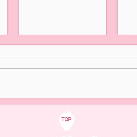
5/31(日)摘み取り量り売り、
本日
パック販売での営業となりま
た🍓
す
おはようございます！ ２/14の開
ご来
園初日より たくさんの皆様
いま
に、ご来園いただきありがとう
中の
ございました😊✨ いよいよ 今
さま
日5/31(日)は 今シーズンLast
ます
Dayとなります。 本日は摘み取
り量り売りとパック販売をいた
します🍓 10時オープン 12時ま
TOP
でとさせていただきます。 ご来
店お待ちしております。