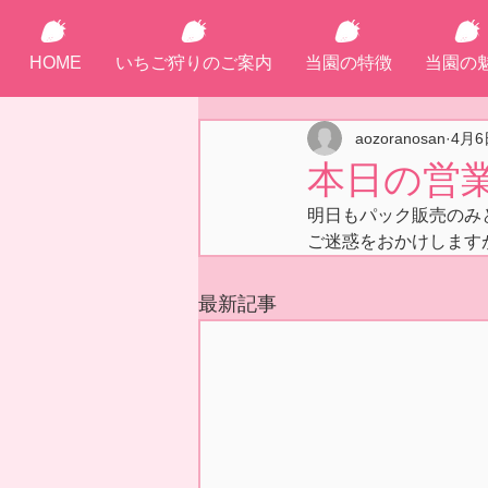
HOME
いちご狩りのご案内
当園の特徴
当園の
aozoranosan
4月6
本日の営
明日もパック販売のみ
ご迷惑をおかけします
最新記事