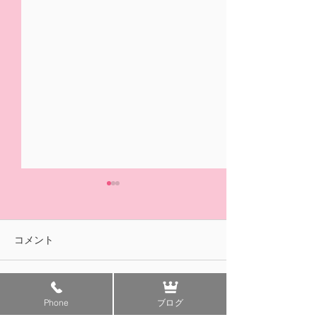
5/31(日)摘み取り量り売
本日の営業は終
り、パック販売での営業
ました🍓
となります
おはようございます！ ２/14
ご来園いただきあ
コメント
の開園初日より たくさんの
ざいました！ 明
皆様に、ご来園いただきあり
午前中のみの営業
がとうございました😊✨ いよ
す。 みなさまの
コメントを追加…
Phone
ブログ
いよ 今日5/31(日)は 今シ
ちしております😊