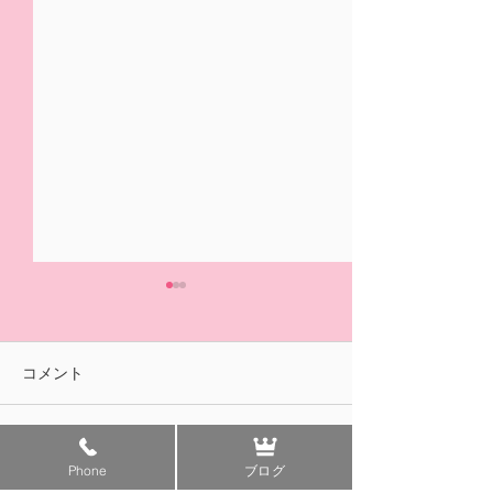
5/31(日)摘み取り量り売
本日の営業は終
り、パック販売での営業
ました🍓
となります
おはようございます！ ２/14
ご来園いただきあ
コメント
の開園初日より たくさんの
ざいました！ 明
皆様に、ご来園いただきあり
午前中のみの営業
がとうございました😊✨ いよ
す。 みなさまの
コメントを追加…
Phone
ブログ
いよ 今日5/31(日)は 今シ
ちしております😊