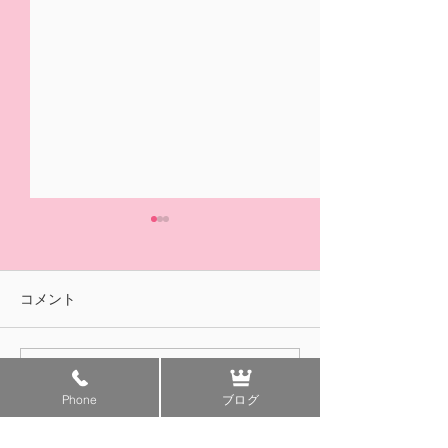
5/31(日)摘み取り量り売
本日の営業は終
り、パック販売での営業
ました🍓
となります
おはようございます！ ２/14
ご来園いただきあ
コメント
の開園初日より たくさんの
ざいました！ 明
皆様に、ご来園いただきあり
午前中のみの営業
がとうございました😊✨ いよ
す。 みなさまの
コメントを追加…
いよ 今日5/31(日)は 今シ
ちしております😊
Phone
ブログ
ーズンLast Dayとなります。
本日は摘み取り量り売りとパ