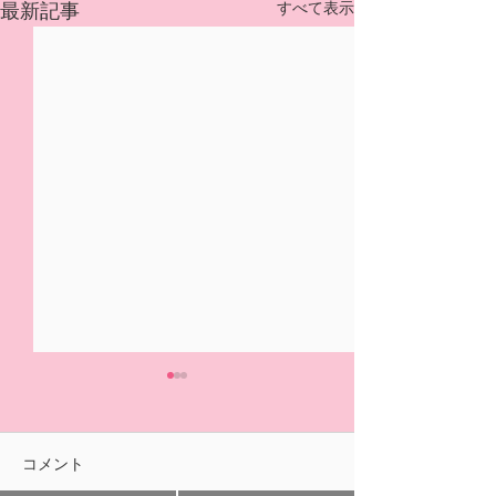
すべて表示
最新記事
5/31(日)摘み取り量り売
本日の営業は終
り、パック販売での営業
ました🍓
となります
おはようございます！ ２/14
ご来園いただきあ
コメント
の開園初日より たくさんの
ざいました！ 明