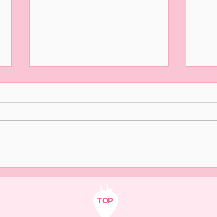
5/31(日)摘み取り量り売り、
本日
パック販売での営業となりま
た🍓
す
おはようございます！ ２/14の開
ご来
園初日より たくさんの皆様
いま
に、ご来園いただきありがとう
中の
ございました😊✨ いよいよ 今
さま
日5/31(日)は 今シーズンLast
ます
Dayとなります。 本日は摘み取
り量り売りとパック販売をいた
します🍓 10時オープン 12時ま
TOP
でとさせていただきます。 ご来