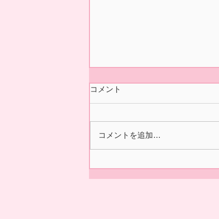
今シーズンの営業 終了いた
コメント
しました🍓
本日5/31(日)の正午をもちまし
て 今シーズン あおぞら農産
コメントを追加…
いちご園の営業を終了いたしま
した🍓 ２/14の開園初日より た
くさんの皆様に、ご来園いただ
き 誠にありがとうございまし
た😊✨ 来シーズンの ご利用を
お待ちしております。