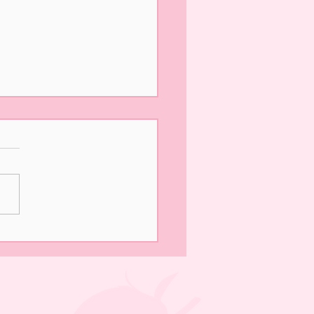
の営業は終了いたしまし
園いただきありがとうござ
した！ 明日は最終日、午前
みの営業となります。 みな
のお越しをお待ちしており
✨