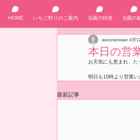
HOME
いちご狩りのご案内
当園の特徴
当園の
aozoranosan
4月1
本日の営業
お天気にも恵まれ、た
明日も10時より営業い
最新記事