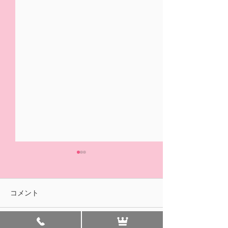
5/31(日)摘み取り量り売
本日の営業は終
り、パック販売での営業
ました🍓
となります
おはようございます！ ２/14
ご来園いただきあ
コメント
の開園初日より たくさんの
ざいました！ 明
皆様に、ご来園いただきあり
午前中のみの営業