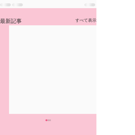
すべて表示
最新記事
5/31(日)摘み取り量り売
本日の営業は終
り、パック販売での営業
ました🍓