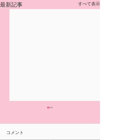
すべて表示
最新記事
5/31(日)摘み取り量り売
本日の営業は終
り、パック販売での営業
ました🍓
となります
おはようございます！ ２/14
ご来園いただきあ
コメント
の開園初日より たくさんの
ざいました！ 明