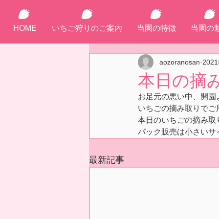
HOME
いちご狩りのご案内
当園の特徴
当園の
aozoranosan
202
本日の摘み
お足元の悪い中、開園
いちごの摘み取りでご
本日のいちごの摘み取
パック販売は小さいサ
最新記事