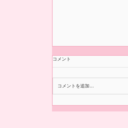
今シーズンの営業 終了いた
コメント
しました🍓
本日5/31(日)の正午をもちまし
て 今シーズン あおぞら農産
コメントを追加…
いちご園の営業を終了いたしま
した🍓 ２/14の開園初日より た
くさんの皆様に、ご来園いただ
き 誠にありがとうございまし
た😊✨ 来シーズンの ご利用を
お待ちしております。