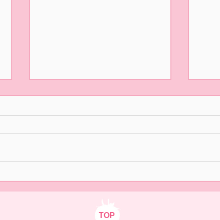
5/31(日)摘み取り量り売り、
本日
パック販売での営業となりま
た🍓
す
おはようございます！ ２/14の開
ご来
園初日より たくさんの皆様
いま
に、ご来園いただきありがとう
中の
ございました😊✨ いよいよ 今
さま
日5/31(日)は 今シーズンLast
ます
Dayとなります。 本日は摘み取
り量り売りとパック販売をいた
します🍓 10時オープン 12時ま
TOP