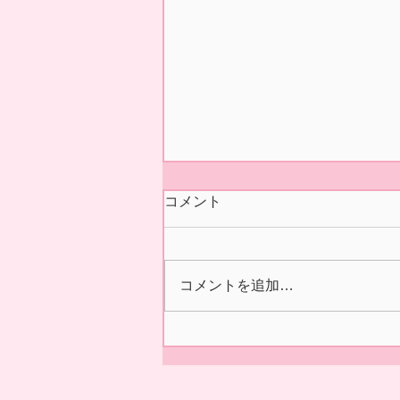
今シーズンの営業 終了いた
コメント
しました🍓
本日5/31(日)の正午をもちまし
て 今シーズン あおぞら農産
コメントを追加…
いちご園の営業を終了いたしま
した🍓 ２/14の開園初日より た
くさんの皆様に、ご来園いただ
き 誠にありがとうございまし
た😊✨ 来シーズンの ご利用を
お待ちしております。