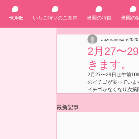
HOME
いちご狩りのご案内
当園の特徴
当園の
aozoranosan
202
2月27〜
きます。
2月27〜29日は午前
のイチゴが実っていま
イチゴがなくなり次第
最新記事