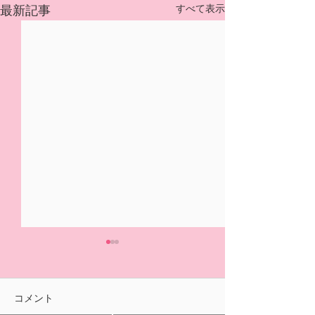
すべて表示
最新記事
5/31(日)摘み取り量り売
本日の営業は終
り、パック販売での営業
ました🍓
となります
おはようございます！ ２/14
ご来園いただきあ
コメント
の開園初日より たくさんの
ざいました！ 明