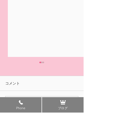
5/31(日)摘み取り量り売
本日の営業は終
り、パック販売での営業
ました🍓
となります
おはようございます！ ２/14
ご来園いただきあ
コメント
の開園初日より たくさんの
ざいました！ 明
皆様に、ご来園いただきあり
午前中のみの営業
がとうございました😊✨ いよ
す。 みなさまの
コメントを追加…
いよ 今日5/31(日)は 今シ
ちしております😊
Phone
ブログ
ーズンLast Dayとなります。