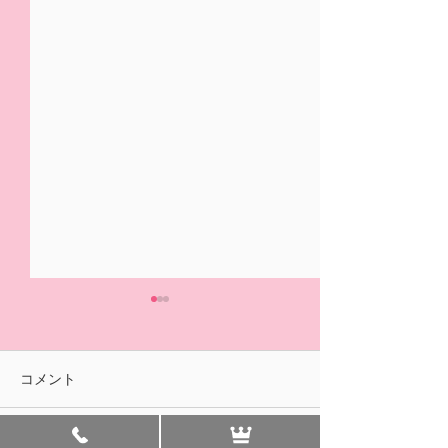
5/31(日)摘み取り量り売
本日の営業は終
り、パック販売での営業
ました🍓
となります
おはようございます！ ２/14
ご来園いただきあ
コメント
の開園初日より たくさんの
ざいました！ 明
皆様に、ご来園いただきあり
午前中のみの営業