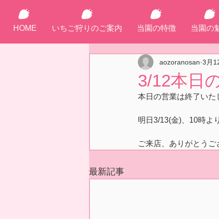
HOME
いちご狩りのご案内
当園の特徴
当園の
aozoranosan
3月1
3/12本
本日の営業は終了いた
明日3/13(金)、10
ご来店、ありがとうござ
最新記事