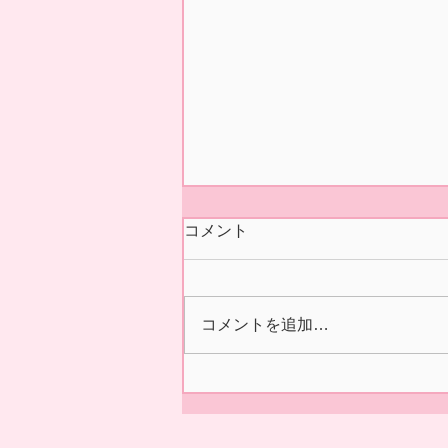
今シーズンの営業 終了いた
コメント
しました🍓
本日5/31(日)の正午をもちまし
て 今シーズン あおぞら農産
コメントを追加…
いちご園の営業を終了いたしま
した🍓 ２/14の開園初日より た
くさんの皆様に、ご来園いただ
き 誠にありがとうございまし
た😊✨ 来シーズンの ご利用を