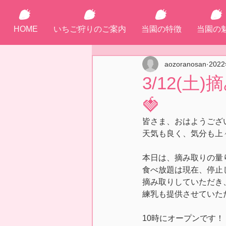
HOME
いちご狩りのご案内
当園の特徴
当園の
aozoranosan
202
3/12(
🍓
皆さま、おはようござ
天気も良く、気分も上々
本日は、摘み取りの量
食べ放題は現在、停止
摘み取りしていただき
練乳も提供させていた
10時にオープンです！