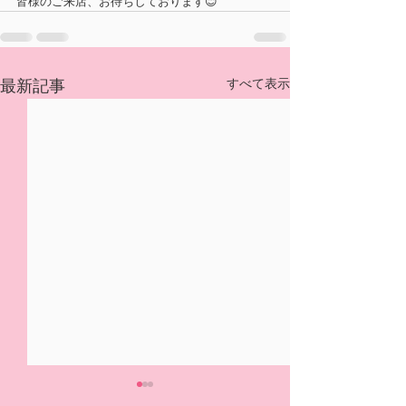
皆様のご来店、お待ちしております😊
すべて表示
最新記事
5/31(日)摘み取り量り売
本日の営業は終