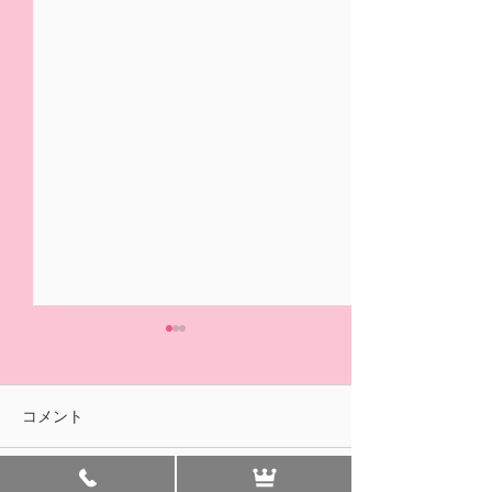
5/31(日)摘み取り量り売
本日の営業は終
り、パック販売での営業
ました🍓
となります
おはようございます！ ２/14
ご来園いただきあ
コメント
の開園初日より たくさんの
ざいました！ 明
皆様に、ご来園いただきあり
午前中のみの営業