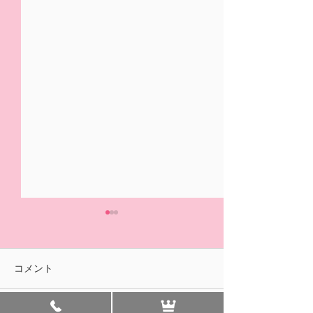
5/31(日)摘み取り量り売
本日の営業は終
り、パック販売での営業
ました🍓
となります
おはようございます！ ２/14
ご来園いただきあ
コメント
の開園初日より たくさんの
ざいました！ 明
皆様に、ご来園いただきあり
午前中のみの営業