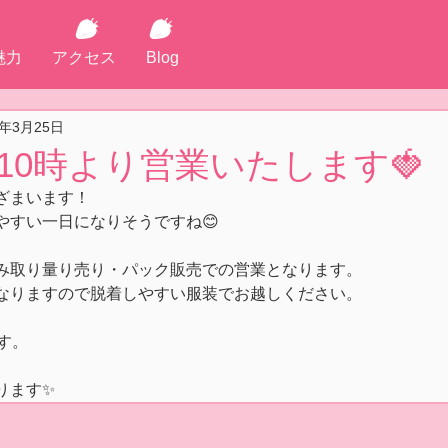
魅力
アクセス
Blog
5年3月25日
(火)10時より営業いたします🍓
ざまいます！
やすい一日になりそうですね😊
み取り量り売り・パック販売での営業となります。
なりますので脱着しやすい服装でお越しください。
す。
ります✨