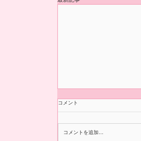
今シーズンの営業 終了いた
コメント
しました🍓
本日5/31(日)の正午をもちまし
て 今シーズン あおぞら農産
コメントを追加…
いちご園の営業を終了いたしま