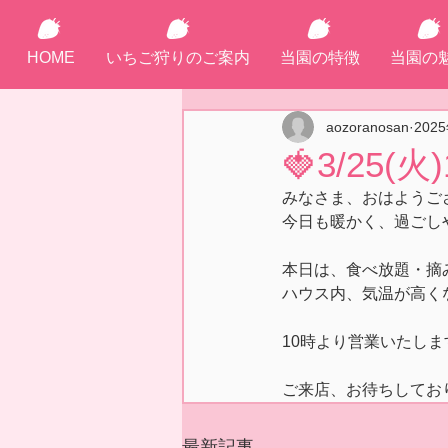
HOME
いちご狩りのご案内
当園の特徴
当園の
aozoranosan
202
🍓3/25
みなさま、おはようご
今日も暖かく、過ごし
本日は、食べ放題・摘
ハウス内、気温が高く
10時より営業いたしま
ご来店、お待ちしてお
最新記事