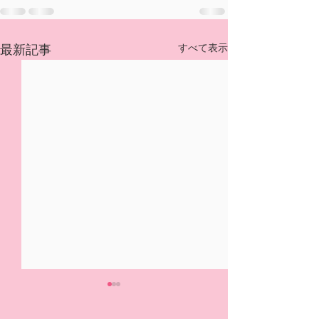
すべて表示
最新記事
5/31(日)摘み取り量り売
本日の営業は終
り、パック販売での営業
ました🍓