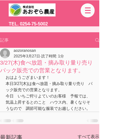
TEL. 0254-75-5002
記事
aozoranosan
2025年3月27日
読了時間: 1分
3/27(木)食べ放題・摘み取り量り売り
パック販売での営業となります。
おはようござまいます！
本日3/27(木)は食べ放題・摘み取り量り売り　パ
ック販売での営業となります。
今日　いちご狩りよていのお客様　予報では、
気温上昇するとのこと　ハウス内、暑くなりそ
うなので　調節可能な服装でお越しください。
すべて表示
最新記事