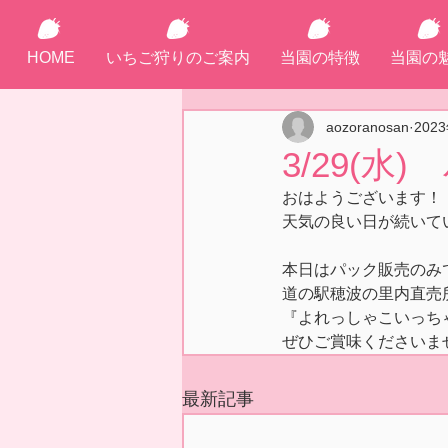
HOME
いちご狩りのご案内
当園の特徴
当園の
aozoranosan
202
3/29(水
おはようございます！
天気の良い日が続いて
本日はパック販売のみ
道の駅穂波の里内直売
『よれっしゃこいっち
ぜひご賞味くださいま
最新記事