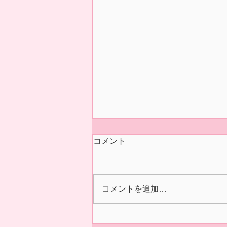
今シーズンの営業 終了いた
コメント
しました🍓
本日5/31(日)の正午をもちまし
て 今シーズン あおぞら農産
コメントを追加…
いちご園の営業を終了いたしま
した🍓 ２/14の開園初日より た
くさんの皆様に、ご来園いただ