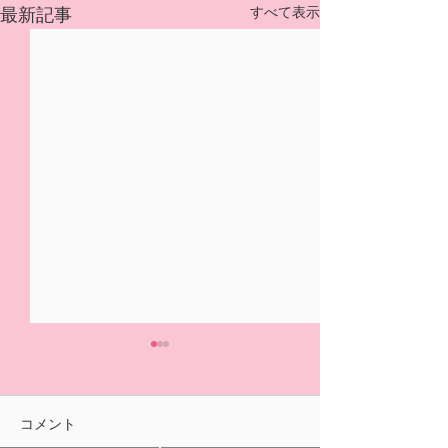
すべて表示
最新記事
5/31(日)摘み取り量り売
本日の営業は終
り、パック販売での営業
ました🍓
となります
おはようございます！ ２/14
ご来園いただきあ
コメント
の開園初日より たくさんの
ざいました！ 明