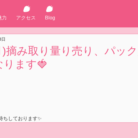
魅力
アクセス
Blog
3日
(月)摘み取り量り売り、パッ
ります🍓
待ちしております✨