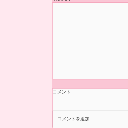
今シーズンの営業 終了いた
コメント
しました🍓
本日5/31(日)の正午をもちまし
て 今シーズン あおぞら農産
コメントを追加…
いちご園の営業を終了いたしま
した🍓 ２/14の開園初日より た