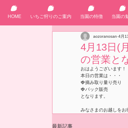
HOME
いちご狩りのご案内
当園の特徴
当園の
aozoranosan
4月1
4月13日
の営業とな
おはようございます！
本日の営業は・・・
🍓摘み取り量り売り
🍓パック販売
となります。
みなさまのお越しをお
最新記事