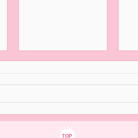
5/31(日)摘み取り量り売り、
本日
パック販売での営業となりま
た🍓
す
おはようございます！ ２/14の開
ご来
園初日より たくさんの皆様
いま
に、ご来園いただきありがとう
中の
ございました😊✨ いよいよ 今
さま
日5/31(日)は 今シーズンLast
ます
Dayとなります。 本日は摘み取
り量り売りとパック販売をいた
します🍓 10時オープン 12時ま
TOP