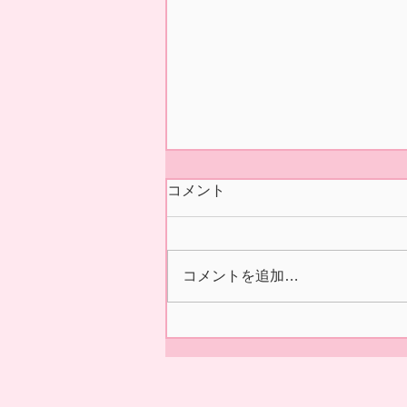
今シーズンの営業 終了いた
コメント
しました🍓
本日5/31(日)の正午をもちまし
て 今シーズン あおぞら農産
コメントを追加…
いちご園の営業を終了いたしま
した🍓 ２/14の開園初日より た
くさんの皆様に、ご来園いただ
き 誠にありがとうございまし
た😊✨ 来シーズンの ご利用を
お待ちしております。