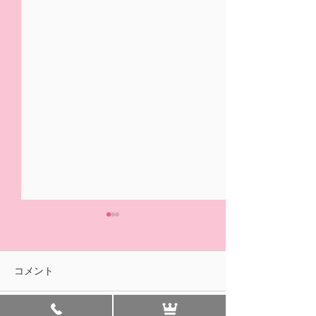
5/31(日)摘み取り量り売
本日の営業は終
り、パック販売での営業
ました🍓
となります
おはようございます！ ２/14
ご来園いただきあ
コメント
の開園初日より たくさんの
ざいました！ 明
皆様に、ご来園いただきあり
午前中のみの営業