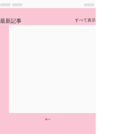
すべて表示
最新記事
5/31(日)摘み取り量り売
本日の営業は終
り、パック販売での営業
ました🍓