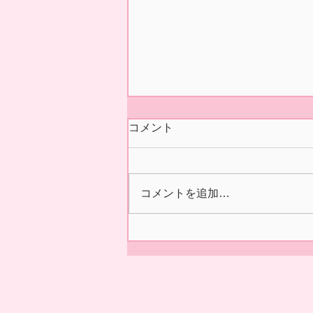
今シーズンの営業 終了いた
コメント
しました🍓
本日5/31(日)の正午をもちまし
て 今シーズン あおぞら農産
コメントを追加…
いちご園の営業を終了いたしま
した🍓 ２/14の開園初日より た
くさんの皆様に、ご来園いただ
き 誠にありがとうございまし
た😊✨ 来シーズンの ご利用を
お待ちしております。