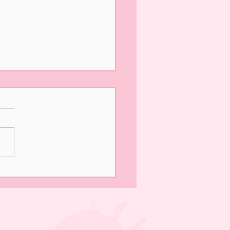
の営業は終了いたしまし
園いただきありがとうござ
した！ 明日は最終日、午前
みの営業となります。 みな
のお越しをお待ちしており
✨