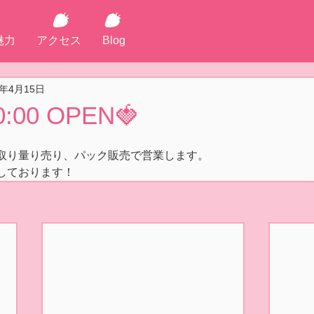
魅力
アクセス
Blog
3年4月15日
0:00 OPEN🍓
取り量り売り、パック販売で営業します。
しております！