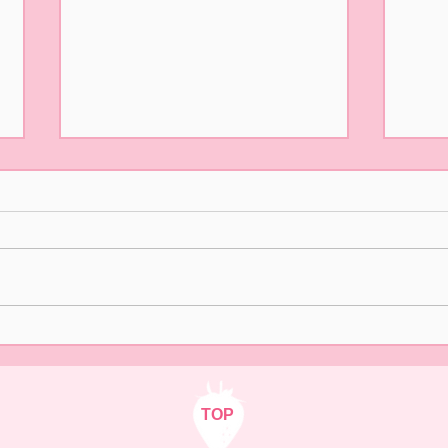
5/31(日)摘み取り量り売り、
本日
パック販売での営業となりま
た🍓
す
おはようございます！ ２/14の開
ご来
園初日より たくさんの皆様
いま
に、ご来園いただきありがとう
中の
ございました😊✨ いよいよ 今
さま
日5/31(日)は 今シーズンLast
ます
Dayとなります。 本日は摘み取
り量り売りとパック販売をいた
します🍓 10時オープン 12時ま
TOP
でとさせていただきます。 ご来