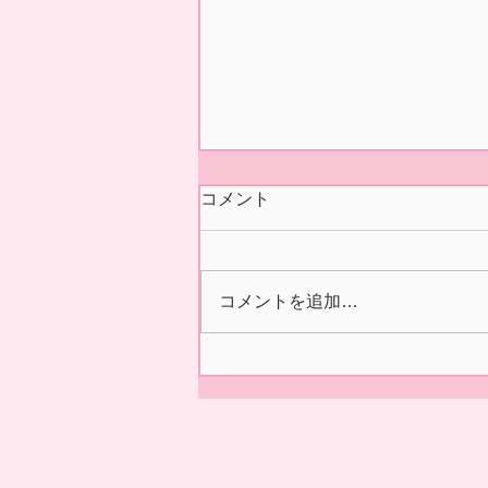
今シーズンの営業 終了いた
コメント
しました🍓
本日5/31(日)の正午をもちまし
て 今シーズン あおぞら農産
コメントを追加…
いちご園の営業を終了いたしま
した🍓 ２/14の開園初日より た
くさんの皆様に、ご来園いただ
き 誠にありがとうございまし
た😊✨ 来シーズンの ご利用を
お待ちしております。