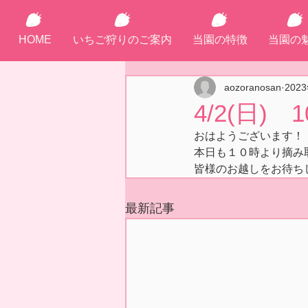
HOME
いちご狩りのご案内
当園の特徴
当園の
aozoranosan
202
4/2(日)
おはようございます！
本日も１０時より摘み
皆様のお越しをお待ち
最新記事