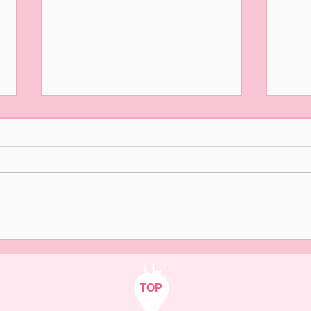
5/31(日)摘み取り量り売り、
本日
パック販売での営業となりま
た🍓
す
おはようございます！ ２/14の開
ご来
園初日より たくさんの皆様
いま
に、ご来園いただきありがとう
中の
ございました😊✨ いよいよ 今
さま
日5/31(日)は 今シーズンLast
ます
Dayとなります。 本日は摘み取
り量り売りとパック販売をいた
します🍓 10時オープン 12時ま
TOP
でとさせていただきます。 ご来