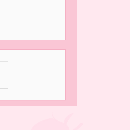
の営業は終了いたしまし
園いただきありがとうござ
した！ 明日は最終日、午前
みの営業となります。 みな
のお越しをお待ちしており
✨