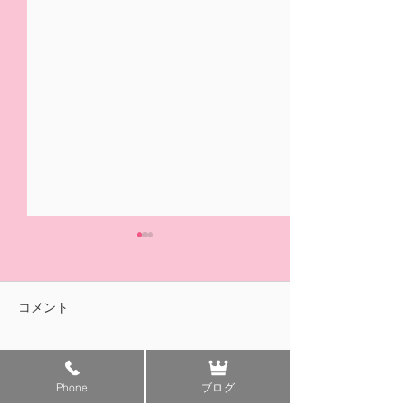
5/31(日)摘み取り量り売
本日の営業は終
り、パック販売での営業
ました🍓
となります
おはようございます！ ２/14
ご来園いただきあ
コメント
の開園初日より たくさんの
ざいました！ 明
皆様に、ご来園いただきあり
午前中のみの営業
がとうございました😊✨ いよ
す。 みなさまの
コメントを追加…
Phone
ブログ
いよ 今日5/31(日)は 今シ
ちしております😊