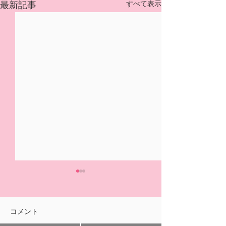
すべて表示
最新記事
5/31(日)摘み取り量り売
本日の営業は終
り、パック販売での営業
ました🍓
となります
おはようございます！ ２/14
ご来園いただきあ
コメント
の開園初日より たくさんの
ざいました！ 明