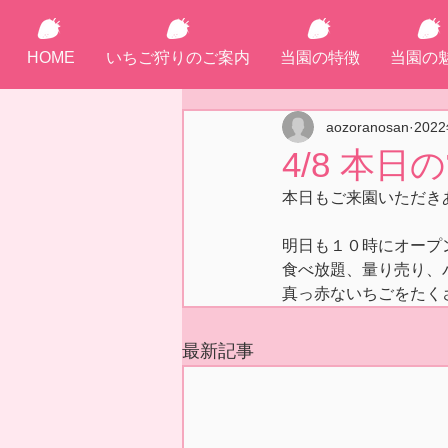
HOME
いちご狩りのご案内
当園の特徴
当園の
aozoranosan
202
4/8 本
本日もご来園いただき
明日も１０時にオープ
食べ放題、量り売り、
真っ赤ないちごをたく
最新記事