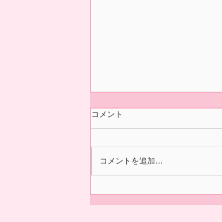
今シーズンの営業 終了いた
コメント
しました🍓
本日5/31(日)の正午をもちまし
て 今シーズン あおぞら農産
コメントを追加…
いちご園の営業を終了いたしま
した🍓 ２/14の開園初日より た
くさんの皆様に、ご来園いただ
き 誠にありがとうございまし
た😊✨ 来シーズンの ご利用を