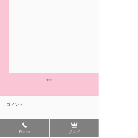
5/31(日)摘み取り量り売
本日の営業は終
り、パック販売での営業
ました🍓
となります
おはようございます！ ２/14
ご来園いただきあ
コメント
の開園初日より たくさんの
ざいました！ 明
皆様に、ご来園いただきあり
午前中のみの営業
がとうございました😊✨ いよ
す。 みなさまの
コメントを追加…
Phone
ブログ
いよ 今日5/31(日)は 今シ
ちしております😊