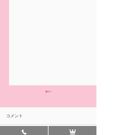
5/31(日)摘み取り量り売
本日の営業は終
り、パック販売での営業
ました🍓
となります
おはようございます！ ２/14
ご来園いただきあ
コメント
の開園初日より たくさんの
ざいました！ 明
皆様に、ご来園いただきあり
午前中のみの営業