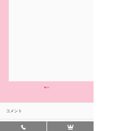
5/31(日)摘み取り量り売
本日の営業は終
り、パック販売での営業
ました🍓
となります
おはようございます！ ２/14
ご来園いただきあ
コメント
の開園初日より たくさんの
ざいました！ 明
皆様に、ご来園いただきあり
午前中のみの営業