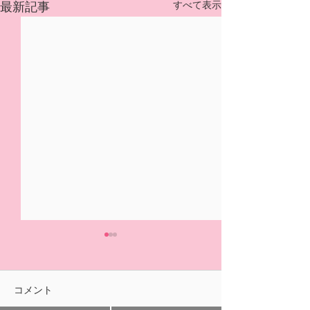
すべて表示
最新記事
5/31(日)摘み取り量り売
本日の営業は終
り、パック販売での営業
ました🍓
となります
おはようございます！ ２/14
ご来園いただきあ
コメント
の開園初日より たくさんの
ざいました！ 明