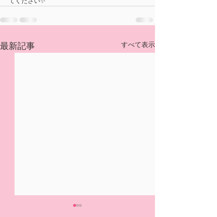
てください✨
すべて表示
最新記事
5/31(日)摘み取り量り売
本日の営業は終