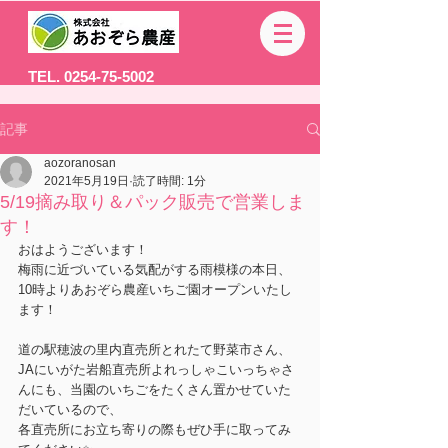
TEL. 0254-75-5002
記事
aozoranosan
2021年5月19日
読了時間: 1分
5/19摘み取り＆パック販売で営業しま
す！
おはようございます！
梅雨に近づいている気配がする雨模様の本日、
10時よりあおぞら農産いちご園オープンいたし
ます！
道の駅穂波の里内直売所とれたて野菜市さん、
JAにいがた岩船直売所よれっしゃこいっちゃさ
んにも、当園のいちごをたくさん置かせていた
だいているので、
各直売所にお立ち寄りの際もぜひ手に取ってみ