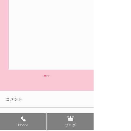
5/31(日)摘み取り量り売
本日の営業は終
り、パック販売での営業
ました🍓
となります
おはようございます！ ２/14
ご来園いただきあ
コメント
の開園初日より たくさんの
ざいました！ 明
皆様に、ご来園いただきあり
午前中のみの営業
がとうございました😊✨ いよ
す。 みなさまの
コメントを追加…
Phone
ブログ
いよ 今日5/31(日)は 今シ
ちしております😊