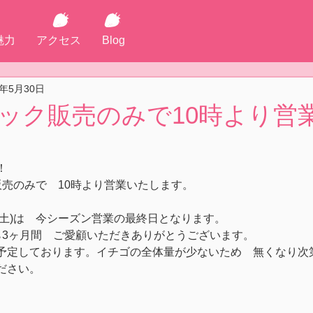
魅力
アクセス
Blog
5年5月30日
金)パック販売のみで10時より
！
ック販売のみで　10時より営業いたします。
1(土)は　今シーズン営業の最終日となります。
ンから3ヶ月間　ご愛顧いただきありがとうございます。
予定しております。イチゴの全体量が少ないため　無くなり次
ださい。