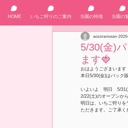
HOME
いちご狩りのご案内
当園の特徴
当園の
aozoranosan
202
5/30(
ます🍓
おはようござまいます
本日5/30(金)はパ
いよいよ　明日　5/3
2/22(土)のオープ
明日は、いちご狩りを
ただきます。ご了承く