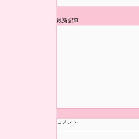
最新記事
今シーズンの営業 終了いた
コメント
しました🍓
本日5/31(日)の正午をもちまし