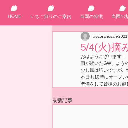
HOME
いちご狩りのご案内
当園の特徴
当園の
aozoranosan
202
5/4(火
おはようございます！
雨が続いたGW、よう
少し風は強いですが、
本日も10時にオープ
準備をして皆様のお越
最新記事