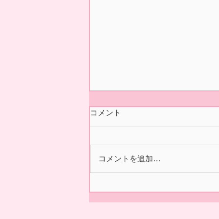
今シーズンの営業 終了いた
コメント
しました🍓
本日5/31(日)の正午をもちまし
て 今シーズン あおぞら農産
コメントを追加…
いちご園の営業を終了いたしま
した🍓 ２/14の開園初日より た
くさんの皆様に、ご来園いただ
き 誠にありがとうございまし
た😊✨ 来シーズンの ご利用を