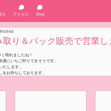
魅力
アクセス
Blog
1年5月4日
)摘み取り＆パック販売で営業し
やく晴れましたね！
快適にいちご狩りできそうです。
ンいたします。
しをお待ちしております。