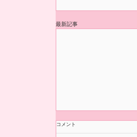
最新記事
今シーズンの営業 終了いた
コメント
しました🍓