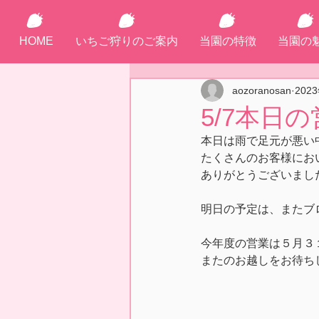
HOME
いちご狩りのご案内
当園の特徴
当園の
aozoranosan
202
5/7本日
本日は雨で足元が悪い
たくさんのお客様にお
ありがとうございまし
明日の予定は、またブ
今年度の営業は５月３
またのお越しをお待ち